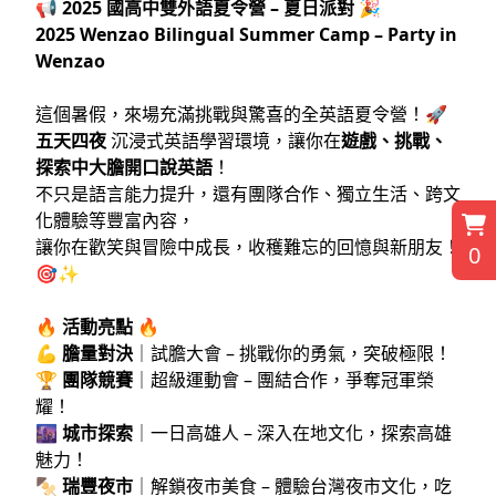
📢
2025 國高中雙外語夏令營 – 夏日派對
🎉
2025 Wenzao Bilingual Summer Camp – Party in
Wenzao
這個暑假，來場充滿挑戰與驚喜的全英語夏令營！🚀
五天四夜
沉浸式英語學習環境，讓你在
遊戲、挑戰、
探索中大膽開口說英語
！
不只是語言能力提升，還有團隊合作、獨立生活、跨文
化體驗等豐富內容，
讓你在歡笑與冒險中成長，收穫難忘的回憶與新朋友！
0
🎯✨
🔥
活動亮點
🔥
💪
膽量對決
｜試膽大會 – 挑戰你的勇氣，突破極限！
🏆
團隊競賽
｜超級運動會 – 團結合作，爭奪冠軍榮
耀！
🌆
城市探索
｜一日高雄人 – 深入在地文化，探索高雄
魅力！
🍢
瑞豐夜市
｜解鎖夜市美食 – 體驗台灣夜市文化，吃