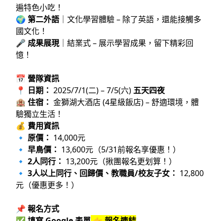
遍特色小吃！
🌍
第二外語
｜文化學習體驗 – 除了英語，還能接觸多
國文化！
🎤
成果展現
｜結業式 – 展示學習成果，留下精彩回
憶！
📅
營隊資訊
📍
日期：
2025/7/1(二) – 7/5(六)
五天四夜
🏨
住宿：
金獅湖大酒店 (4星級飯店) – 舒適環境，體
驗獨立生活！
💰
費用資訊
🔹
原價：
14,000元
🔹
早鳥價：
13,600元（5/31前報名享優惠！）
🔹
2人同行：
13,200元（揪團報名更划算！）
🔹
3人以上同行、回歸價、教職員/校友子女：
12,800
元（優惠更多！）
📌
報名方式
✅
填寫 Google 表單
👉
報名連結