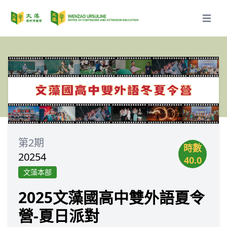
Open m
第2期
時數
20254
40.0
文藻本部
2025文藻國高中雙外語夏令
營-夏日派對