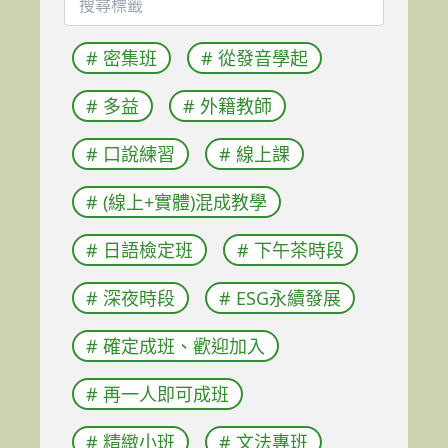
搜尋標籤
# 密集班
# 從發音學起
# 多益
# 外籍教師
# 口說練習
# 線上課
# (線上+實體)混成教學
# 日語檢定班
# 下午茶時段
# 深夜時段
# ESG永續發展
# 確定成班、歡迎加入
# 再一人即可成班
# 精緻小班
# 文法專班