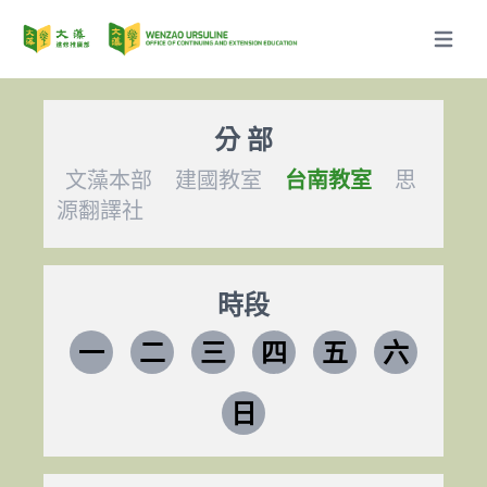
Open m
分 部
文藻本部
建國教室
台南教室
思
源翻譯社
時段
一
二
三
四
五
六
日